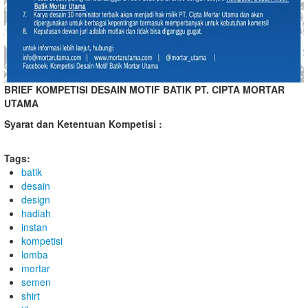
BRIEF KOMPETISI DESAIN MOTIF BATIK PT. CIPTA MORTAR
UTAMA
Syarat dan Ketentuan Kompetisi :
Tags:
batik
desain
design
hadiah
instan
kompetisi
lomba
mortar
semen
shirt