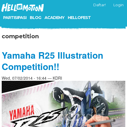
Daftar!
Login
PARTISIPASI
BLOG
ACADEMY
HELLOFEST
competition
Yamaha R25 Illustration
Competition!!
Wed, 07/02/2014 - 16:44 — KDRI