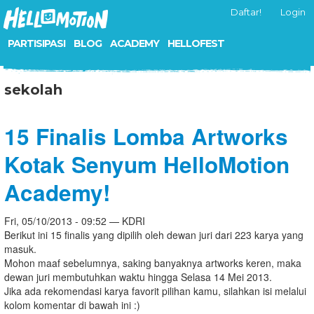
Daftar!
Login
PARTISIPASI
BLOG
ACADEMY
HELLOFEST
sekolah
15 Finalis Lomba Artworks
Kotak Senyum HelloMotion
Academy!
Fri, 05/10/2013 - 09:52 — KDRI
Berikut ini 15 finalis yang dipilih oleh dewan juri dari 223 karya yang
masuk.
Mohon maaf sebelumnya, saking banyaknya artworks keren, maka
dewan juri membutuhkan waktu hingga Selasa 14 Mei 2013.
Jika ada rekomendasi karya favorit pilihan kamu, silahkan isi melalui
kolom komentar di bawah ini :)