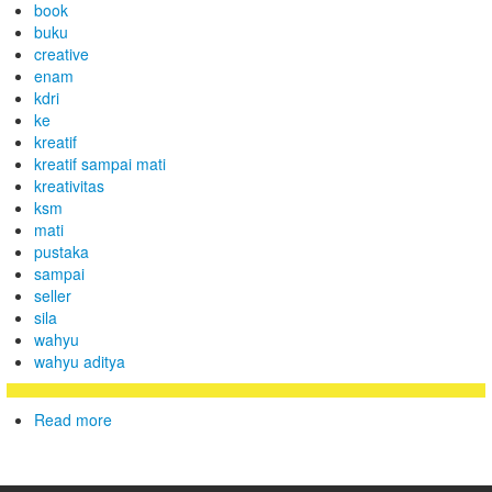
book
buku
creative
enam
kdri
ke
kreatif
kreatif sampai mati
kreativitas
ksm
mati
pustaka
sampai
seller
sila
wahyu
wahyu aditya
Read more