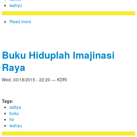
wahyu
Read more
Buku Hiduplah Imajinasi
Raya
Wed, 03/18/2015 - 22:20 — KDRI
Tags:
aditya
buku
hir
wahyu