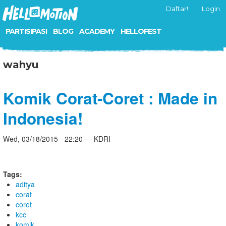
Daftar!
Login
PARTISIPASI
BLOG
ACADEMY
HELLOFEST
wahyu
Komik Corat-Coret : Made in
Indonesia!
Wed, 03/18/2015 - 22:20 — KDRI
Tags:
aditya
corat
coret
kcc
komik