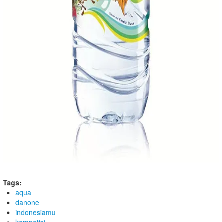
Tags:
aqua
danone
indonesiamu