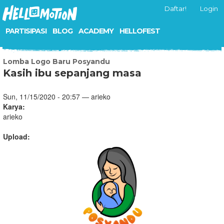
Daftar!
Login
PARTISIPASI
BLOG
ACADEMY
HELLOFEST
Lomba Logo Baru Posyandu
Kasih ibu sepanjang masa
Sun, 11/15/2020 - 20:57 — arieko
Karya:
arieko
Upload: